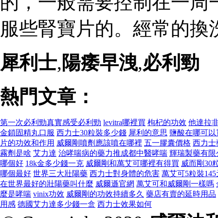
的，一般需要控制在一周
服些腎寶片的。經常的換
犀利士
,
陽痿早洩
,
必利勁
熱門文章：
第一次必利勁真實感受必利勁
levitra哪裡買
枸杞的功效
他達拉
金鎖固精丸口服
西力士30粒裝多少錢
犀利的意思
鹽酸在哪可以
片的功效和作用
威爾剛噴劑應該噴在哪裡
五一膠囊價格
西力士
霧劑是啥
艾力達
治哮喘病的藥力推成都中醫哮喘
輝瑞製藥有限
哪個好
18k金多少錢一克
威爾剛和萬艾可哪裡有得買
威而剛30
哪個最好
世界三大壯陽藥
西力士對身體的危害
萬艾可5粒裝145元1
在世界最好的壯陽藥叫什麼
威爾遜官網
萬艾可和威爾剛一樣嗎
麼是哮喘
vinix功效
威爾剛的功效持續多久
藥店有賣的延時用品
用感
德國艾力達多少錢一盒
西力士效果如何