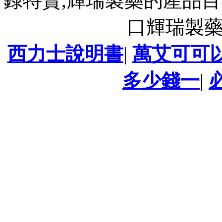
錄特賣,輝瑞製藥的產品目
口輝瑞製
西力士說明書
|
萬艾可可
多少錢一
|