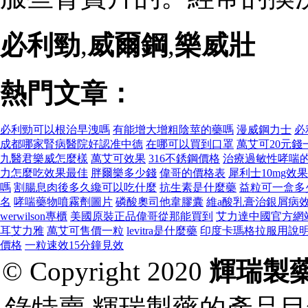
必利勁
,
威爾鋼
,
樂威壯
熱門文章：
必利勁可以根治早洩嗎
有能增大增粗陰莖的藥嗎
漫威鋼力士
必
成都哪家腎病醫院好認准中德
在哪可以買到口罩
萬艾可20元錢
九醫君樂威怎麼樣
萬艾可效果
316不銹鋼價格
治療過敏性哮喘
力怎麼吃效果最佳
胖爾樂多少錢
偉哥的價格表
犀利士10mg效
嗎
割腸息肉後多久纔可以吃什麼
抗生素是什麼藥
益粒可一盒多
名
哮喘藥物噴霧劑圖片
磷酸奧司他韋膠囊
維a酸乳膏治銀屑病
werwilson專櫃
美國原裝正品偉哥從那能買到
艾力達中國官方網
耳艾力雅
萬艾可售價一粒
levitra是什麼藥
印度卡瑪格拉服用說
價格
一粒速效15分鐘見效
© Copyright 2020
輝瑞製